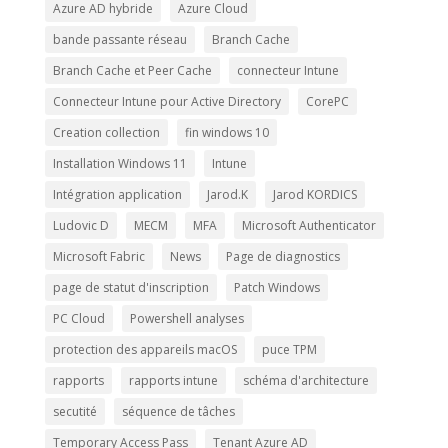
Azure AD hybride
Azure Cloud
bande passante réseau
Branch Cache
Branch Cache et Peer Cache
connecteur Intune
Connecteur Intune pour Active Directory
CorePC
Creation collection
fin windows 10
Installation Windows 11
Intune
Intégration application
Jarod.K
Jarod KORDICS
Ludovic D
MECM
MFA
Microsoft Authenticator
Microsoft Fabric
News
Page de diagnostics
page de statut d'inscription
Patch Windows
PC Cloud
Powershell analyses
protection des appareils macOS
puce TPM
rapports
rapports intune
schéma d'architecture
secutité
séquence de tâches
Temporary Access Pass
Tenant Azure AD