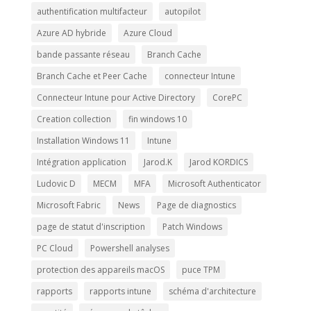
authentification multifacteur
autopilot
Azure AD hybride
Azure Cloud
bande passante réseau
Branch Cache
Branch Cache et Peer Cache
connecteur Intune
Connecteur Intune pour Active Directory
CorePC
Creation collection
fin windows 10
Installation Windows 11
Intune
Intégration application
Jarod.K
Jarod KORDICS
Ludovic D
MECM
MFA
Microsoft Authenticator
Microsoft Fabric
News
Page de diagnostics
page de statut d'inscription
Patch Windows
PC Cloud
Powershell analyses
protection des appareils macOS
puce TPM
rapports
rapports intune
schéma d'architecture