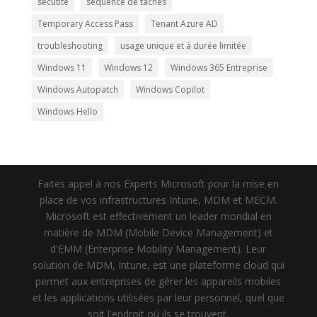
secutité
séquence de tâches
Temporary Access Pass
Tenant Azure AD
troubleshooting
usage unique et à durée limitée
Windows 11
Windows 12
Windows 365 Entreprise
Windows Autopatch
Windows Copilot
Windows Hello
Faites appel à nos Experts Microsoft pour la mise en
place de vos infrastructures Intune, MDM et MECM.
Microsoft est effectivement un leader mondial en
matière de MDM (Mobile Device Management) et
d'EMM (Enterprise Mobility Management). Leur
solution de MDM, Intune, est une plateforme cloud qui
permet aux entreprises de gérer les appareils mobiles
et les applications utilisées par leur personnel, quel que
soit l'endroit où ils se trouvent.