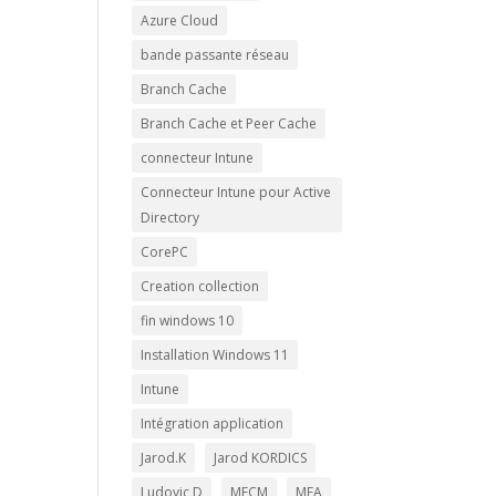
Azure Cloud
bande passante réseau
Branch Cache
Branch Cache et Peer Cache
connecteur Intune
Connecteur Intune pour Active
Directory
CorePC
Creation collection
fin windows 10
Installation Windows 11
Intune
Intégration application
Jarod.K
Jarod KORDICS
Ludovic D
MECM
MFA