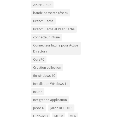
Azure Cloud
bande passante réseau
Branch Cache
Branch Cache et Peer Cache
connecteur Intune
Connecteur Intune pour Active
Directory
CorePC
Creation collection
fin windows 10
Installation Windows 11
Intune
Intégration application
Jarod.K
Jarod KORDICS
Ludovic D
MECM
MFA