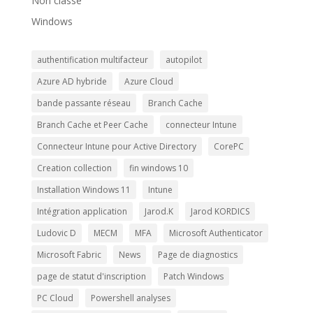
Non classé
Windows
authentification multifacteur
autopilot
Azure AD hybride
Azure Cloud
bande passante réseau
Branch Cache
Branch Cache et Peer Cache
connecteur Intune
Connecteur Intune pour Active Directory
CorePC
Creation collection
fin windows 10
Installation Windows 11
Intune
Intégration application
Jarod.K
Jarod KORDICS
Ludovic D
MECM
MFA
Microsoft Authenticator
Microsoft Fabric
News
Page de diagnostics
page de statut d'inscription
Patch Windows
PC Cloud
Powershell analyses