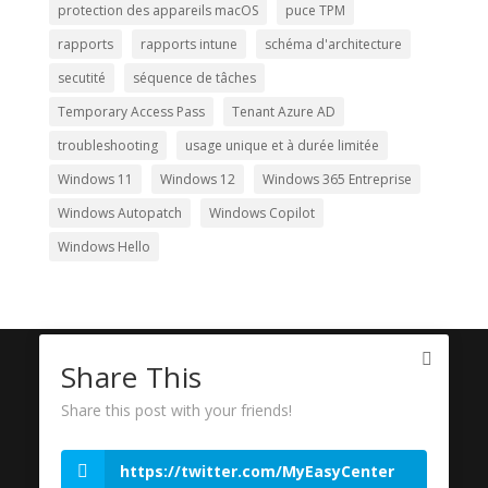
protection des appareils macOS
puce TPM
rapports
rapports intune
schéma d'architecture
secutité
séquence de tâches
Temporary Access Pass
Tenant Azure AD
troubleshooting
usage unique et à durée limitée
Windows 11
Windows 12
Windows 365 Entreprise
Windows Autopatch
Windows Copilot
Windows Hello
Faites appel à nos Experts Microsoft pour la mise en
Share This
place de vos infrastructures Intune, MDM et MECM.
Microsoft est effectivement un leader mondial en
Share this post with your friends!
matière de MDM (Mobile Device Management) et
d'EMM (Enterprise Mobility Management). Leur
https://twitter.com/MyEasyCenter
solution de MDM, Intune, est une plateforme cloud qui