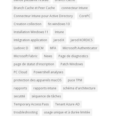
Branch Cache et Peer Cache
connecteur Intune
Connecteur Intune pour Active Directory
CorePC
Creation collection
fin windows 10
Installation Windows 11
Intune
Intégration application
Jarod.K
Jarod KORDICS
Ludovic D
MECM
MFA
Microsoft Authenticator
Microsoft Fabric
News
Page de diagnostics
page de statut d'inscription
Patch Windows
PC Cloud
Powershell analyses
protection des appareils macOS
puce TPM
rapports
rapports intune
schéma d'architecture
secutité
séquence de tâches
Temporary Access Pass
Tenant Azure AD
troubleshooting
usage unique et à durée limitée