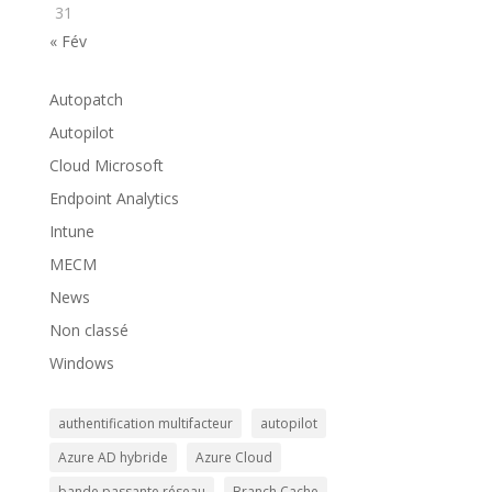
31
« Fév
Autopatch
Autopilot
Cloud Microsoft
Endpoint Analytics
Intune
MECM
News
Non classé
Windows
authentification multifacteur
autopilot
Azure AD hybride
Azure Cloud
bande passante réseau
Branch Cache