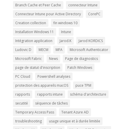
Branch Cache et Peer Cache
connecteur Intune
Connecteur Intune pour Active Directory
CorePC
Creation collection
fin windows 10
Installation Windows 11
Intune
Intégration application
Jarod.K
Jarod KORDICS
Ludovic D
MECM
MFA
Microsoft Authenticator
Microsoft Fabric
News
Page de diagnostics
page de statut d'inscription
Patch Windows
PC Cloud
Powershell analyses
protection des appareils macOS
puce TPM
rapports
rapports intune
schéma d'architecture
secutité
séquence de tâches
Temporary Access Pass
Tenant Azure AD
troubleshooting
usage unique et à durée limitée